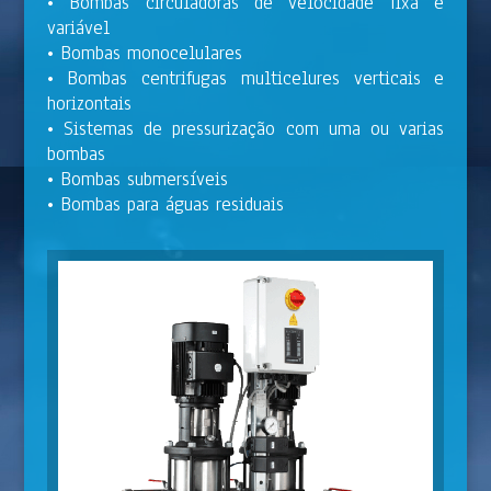
• Bombas circuladoras de velocidade fixa e
variável
• Bombas monocelulares
• Bombas centrifugas multicelures verticais e
horizontais
• Sistemas de pressurização com uma ou varias
bombas
• Bombas submersíveis
• Bombas para águas residuais