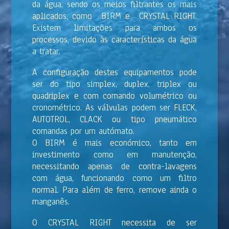
da água, sendo os meios filtrantes os mais
aplicados, como BIRM e CRYSTAL RIGHT.
Existem limitações para ambos os
processos, devido às características da água
a tratar.
A configuração destes equipamentos pode
ser do tipo simplex, duplex, triplex ou
quadriplex e com comando volumétrico ou
cronométrico. As válvulas podem ser FLECK,
AUTOTROL, CLACK ou tipo pneumático
comandas por um autómato.
O BIRM é mais económico, tanto em
investimento como em manutenção,
necessitando apenas de contra-lavagens
com água, funcionando como um filtro
normal. Para além de ferro, remove ainda o
manganês.
O CRYSTAL RIGHT necessita de ser