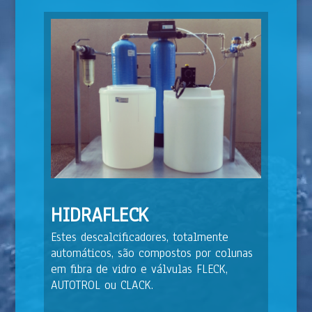
HIDRAFLECK
Estes descalcificadores, totalmente
automáticos, são compostos por colunas
em fibra de vidro e válvulas FLECK,
AUTOTROL ou CLACK.